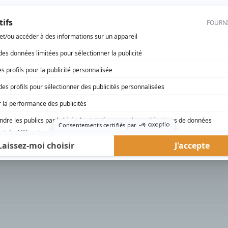
rd Therrien carbure à son petit écran. Celui qu’on surnomme parfois «l’encyclopédie 
1996 à 2001. Sa spécialité: la télé québécoise. On peut l’entendre régulièrement