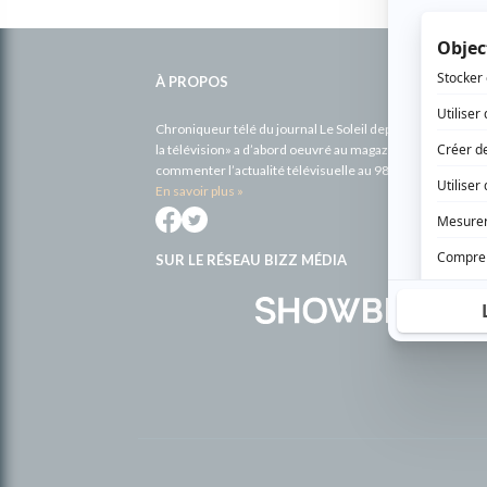
Informations
complémentaires
À PROPOS
Chroniqueur télé du journal Le Soleil depuis 2001, Richa
la télévision» a d’abord oeuvré au magazine TV Hebdo de 
commenter l’actualité télévisuelle au 98,5.
En savoir plus »
SUR LE RÉSEAU BIZZ MÉDIA