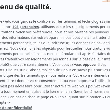
Toute la vérité
(
Marie-Soleil
)
Virginie
(
Léa-Marie Clément
)