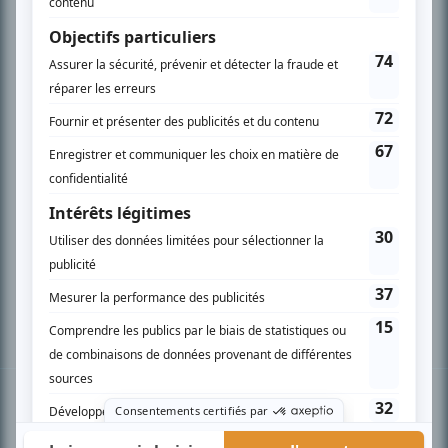
PLAN DU SITE
Accueil
Liste des oeuvres
Liste des comédiens
Recherche avancée
À propos
Nous contacter
Termes et conditions
Politique de confidentialité
Gestion du consentement