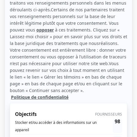
(Source: K-Films Amérique)
Liens
Fiche de Isabelle Carré sur Showbizz.net
Personnages
Belle époque
(
Laure
)