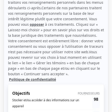
(Source: Club illico / RÉPÔ)
Liens
Fiche de Isaac Brosseau sur Showbizz.net
Personnages
STAT
(
Laurent
2024
)