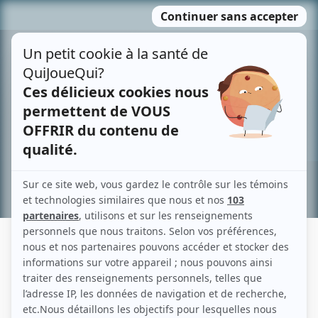
Passer
MENU
au
contenu
Recherche avancée »
ISAAC BROSSEAU