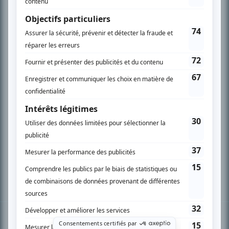
PLAN DU SITE
Accueil
Liste des oeuvres
Liste des comédiens
Recherche avancée
À propos
Nous contacter
Termes et conditions
Politique de confidentialité
Gestion du consentement