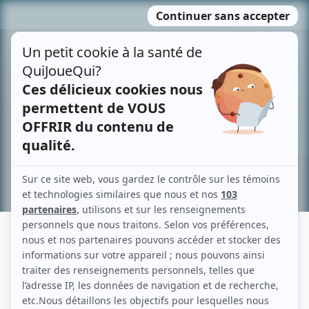
Passer
MENU
au
contenu
Recherche avancée »
HOWARD RYSHPAN
Liens
Fiche de Howard Ryshpan sur Showbizz.net