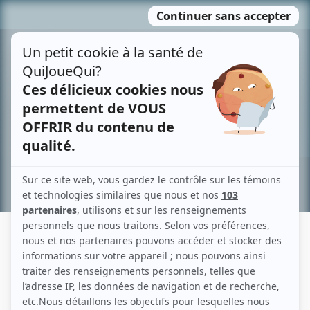
Passer
MENU
au
contenu
Recherche avancée »
HORTENSE BAMAS
Liens
Fiche de Hortense Bamas sur Showbizz.net