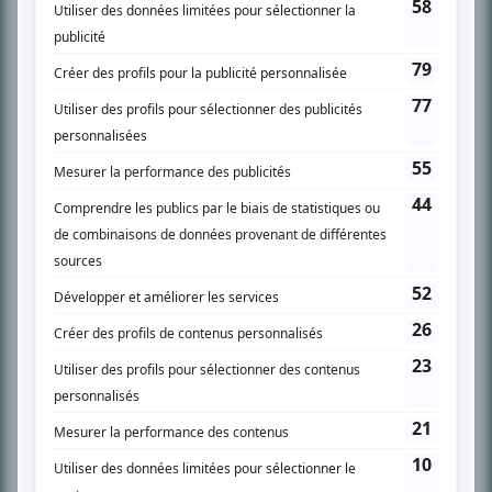
son petit écran. Celui qu’on surnomme parfois «l’encyclopédie de la
télévision» a d’abord oeuvré au magazine TV Hebdo de 1996 à 2001. Sa
spécialité: la télé québécoise. On peut l’entendre régulièrement commenter
l’actualité télévisuelle au 98,5.
En savoir plus »
SUR LE RÉSEAU BIZZ MÉDIA
PLAN DU SITE
Accueil
Liste des oeuvres
Liste des comédiens
Recherche avancée
À propos