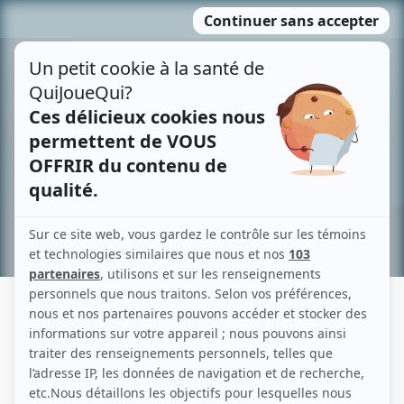
Passer
MENU
au
contenu
Recherche avancée »
HÉLÈNE BOMBARDIER
Liens
Fiche de Hélène Bombardier sur Showbizz.net