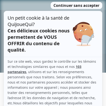
Passer
MENU
au
contenu
Recherche avancée »
HARVEY FARIAS HERMOSILLA
Liens
Fiche de Harvey Farias Hermosilla sur Showbizz.net