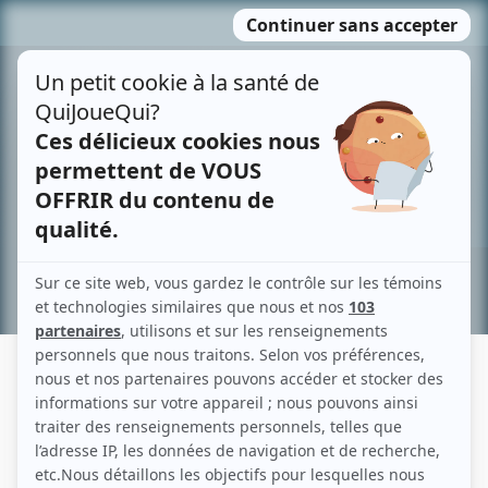
Passer
MENU
au
contenu
Recherche avancée »
HANI MATTAR
Liens
Fiche de Hani Mattar sur Showbizz.net