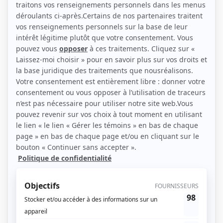
(Source: Showbizz.net / Sylvain Légaré)
Liens
Fiche de Guy Mongrain sur Showbizz.net
Personnages
Taxi 0-22
(
Guy Mongrain
)