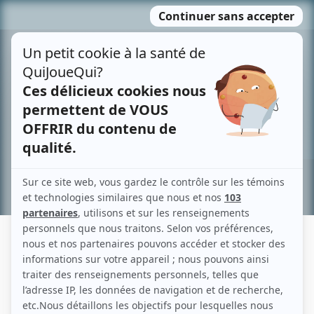
Passer
MENU
au
contenu
Recherche avancée »
GUY MONGRAIN