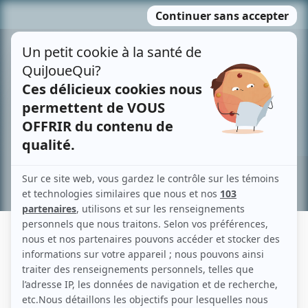
Passer
MENU
au
contenu
Recherche avancée »
GUY LETOURNEAU
Liens
Fiche de Guy Letourneau sur Showbizz.net