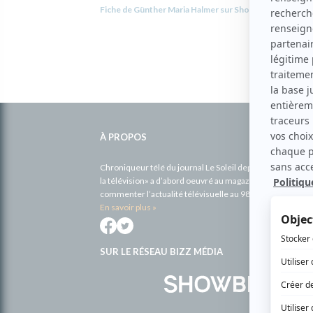
Fiche de Günther Maria Halmer sur Showbizz.net
Informations
complémentaires
À PROPOS
Chroniqueur télé du journal Le Soleil depuis 2001, Richa
la télévision» a d’abord oeuvré au magazine TV Hebdo de 
commenter l’actualité télévisuelle au 98,5.
En savoir plus »
SUR LE RÉSEAU BIZZ MÉDIA