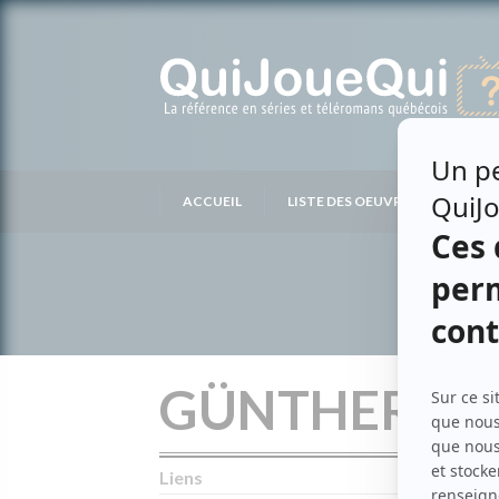
Passer
au
contenu
ACCUEIL
LISTE DES OEUVRES
LIS
GÜNTHER MA
Liens