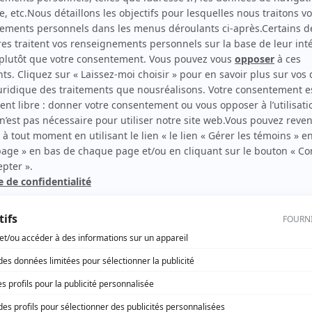
Le premier cercle (The First Circle)
(
Wladimir Tschelnow
)
rd Therrien carbure à son petit écran. Celui qu’on surnomme parfois «l’encyclopédie 
1996 à 2001. Sa spécialité: la télé québécoise. On peut l’entendre régulièrement