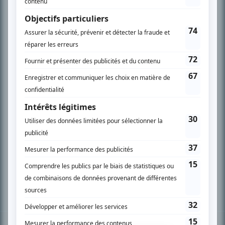
PLAN DU SITE
Accueil
Liste des oeuvres
Liste des comédiens
Recherche avancée
À propos
Nous contacter
Termes et conditions
Politique de confidentialité
Gestion du consentement