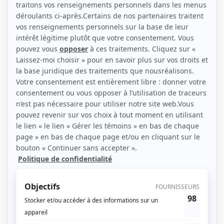
(Source: Photo: L'agence Mensour)
Liens
Fiche de Guillaume Saindon sur Showbizz.net
Personnages
La vie compliquée de Léa Olivier
(
Cédric
)