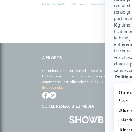
Fiche de Guillaume Morin sur Showbizz.net
Informations
complémentaires
À PROPOS
Chroniqueur télé du journal Le Soleil depuis 2001, Richa
la télévision» a d’abord oeuvré au magazine TV Hebdo de 
commenter l’actualité télévisuelle au 98,5.
En savoir plus »
SUR LE RÉSEAU BIZZ MÉDIA