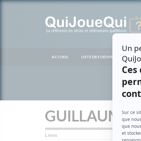
Passer
au
contenu
ACCUEIL
LISTE DES OEUVRES
LIS
GUILLAUME 
Liens