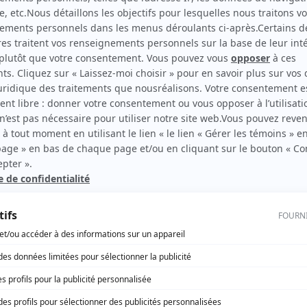
Virginie
(
Ami d'Hugo
)
rd Therrien carbure à son petit écran. Celui qu’on surnomme parfois «l’encyclopédie 
1996 à 2001. Sa spécialité: la télé québécoise. On peut l’entendre régulièrement