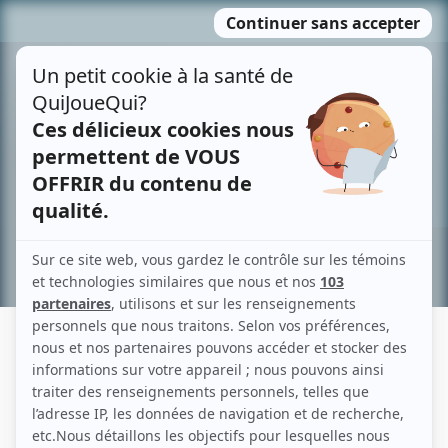
Passer
MENU
au
contenu
Recherche avancée »
GUIDA MARIA
Liens
Fiche de Guida Maria sur Showbizz.net