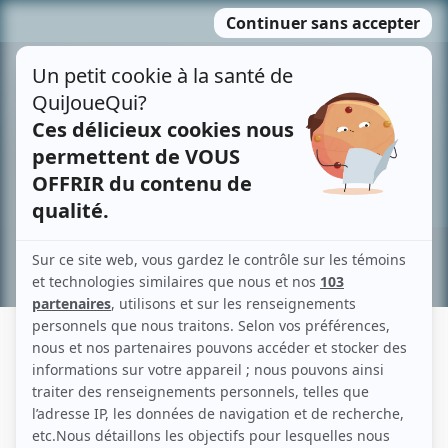
Passer
MENU
au
contenu
Recherche avancée »
GINETTE RENO