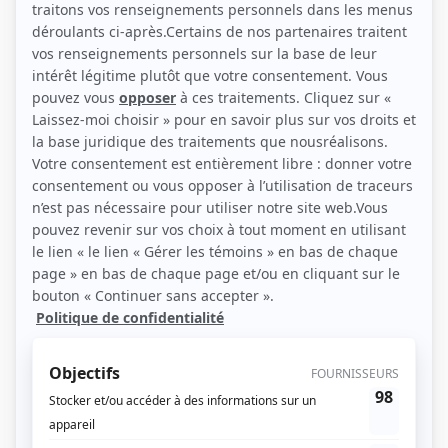
(Source: Photo: Productions et Distributions Melon-Miel)
Liens
Fiche de Ginette Reno sur Showbizz.net
Personnages
La théorie du K.O.
(
Claude
)