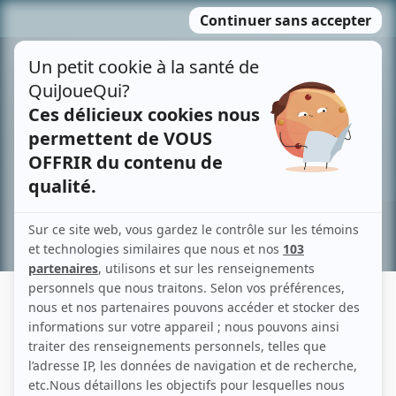
Passer
MENU
au
contenu
Recherche avancée »
GINETTE AHIER
Liens
Fiche de Ginette Ahier sur Showbizz.net