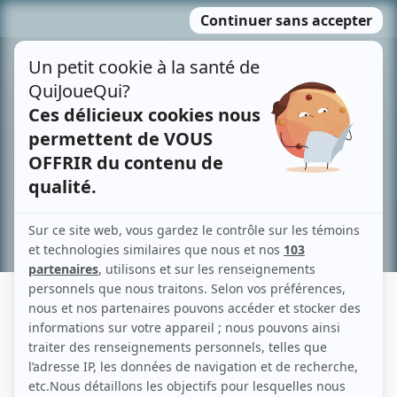
Passer
MENU
au
contenu
Recherche avancée »
GILLES DOLLARD HUOT
Liens
Fiche de Gilles Dollard Huot sur Showbizz.net