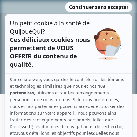
Passer
MENU
au
contenu
Recherche avancée »
GILLES DOIRON
Liens
Fiche de Gilles Doiron sur Showbizz.net