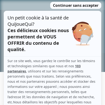
Passer
MENU
au
contenu
Recherche avancée »
GILBERT GRATTON
Liens
Fiche de Gilbert Gratton sur Showbizz.net