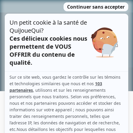
Passer
MENU
au
contenu
Recherche avancée »
GILBERT GOTTFRIED
Liens
Fiche de Gilbert Gottfried sur Showbizz.net