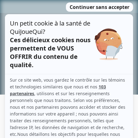
Passer
MENU
au
contenu
Recherche avancée »
GIANI ESPOSITO
Liens
Fiche de Giani Esposito sur Showbizz.net