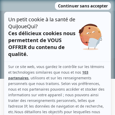
Passer
MENU
au
contenu
Recherche avancée »
GHISLAIN BOUCHARD
Liens
Fiche de Ghislain Bouchard sur Showbizz.net