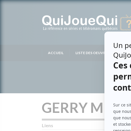
Passer
au
contenu
ACCUEIL
LISTE DES OEUVRES
LIS
GERRY MEND
Liens