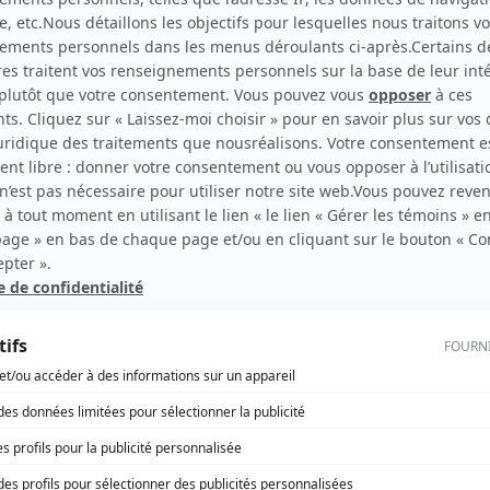
Il Duce Canadese – Le Mussolini canadien
(
Cederna
)
Le dernier chapitre : La vengeance
(
Don Rizzi
)
rd Therrien carbure à son petit écran. Celui qu’on surnomme parfois «l’encyclopédie 
1996 à 2001. Sa spécialité: la télé québécoise. On peut l’entendre régulièrement