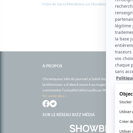
Fiche de Gerry Mendicino sur Showbizz.net
Informations
complémentaires
À PROPOS
Chroniqueur télé du journal Le Soleil depuis 2001, Richa
la télévision» a d’abord oeuvré au magazine TV Hebdo de 
commenter l’actualité télévisuelle au 98,5.
En savoir plus »
SUR LE RÉSEAU BIZZ MÉDIA