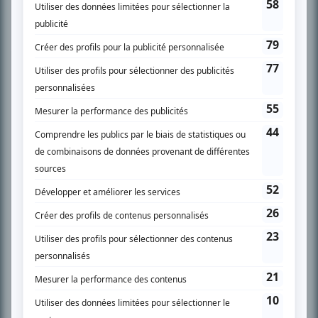
À PROPOS
Chroniqueur télé du journal Le Soleil depuis 2001, Richard Therrien carbure à
son petit écran. Celui qu’on surnomme parfois «l’encyclopédie de la
télévision» a d’abord oeuvré au magazine TV Hebdo de 1996 à 2001. Sa
spécialité: la télé québécoise. On peut l’entendre régulièrement commenter
l’actualité télévisuelle au 98,5.
En savoir plus »
SUR LE RÉSEAU BIZZ MÉDIA
PLAN DU SITE
Accueil
Liste des oeuvres
Liste des comédiens