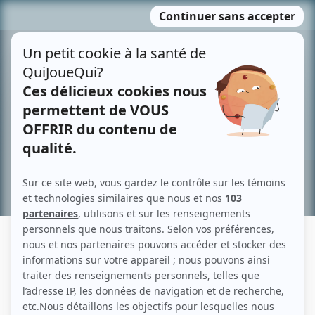
Passer
MENU
au
contenu
Recherche avancée »
GEORGES TOUPIN
Liens
Fiche de Georges Toupin sur Showbizz.net