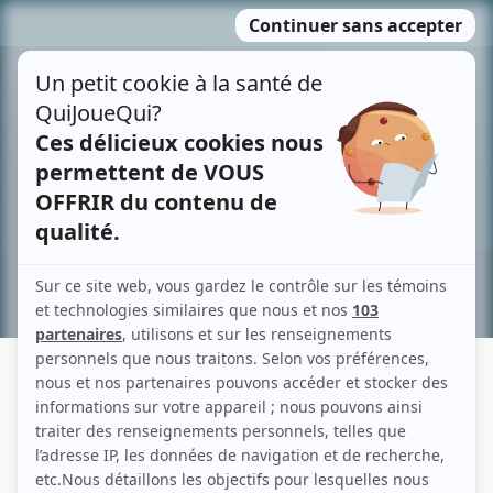
Passer
MENU
au
contenu
Recherche avancée »
GEORGES MOLNAR
Liens
Fiche de Georges Molnar sur Showbizz.net