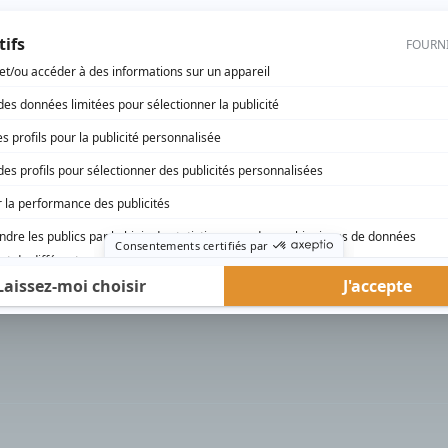
rd Therrien carbure à son petit écran. Celui qu’on surnomme parfois «l’encyclopédie 
1996 à 2001. Sa spécialité: la télé québécoise. On peut l’entendre régulièrement