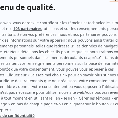
L'indétectable
(
Manon
2025
)
Nous
(
Carmel Lavallée-Denicourt en
1997
)
Eaux turbulentes
(
Jeanne Leroux
)
Ruptures
(
Brigitte
2019
)
Unité 9
(
Commissaire responsable
)
Le monde de Charlotte
(
Maryse
)
Sous le signe du lion II
(
Secrétaire de Beaujeu
)
Lobby
(
Geneviève Lareau
)
Le retour
(
Infirmière de Marielle
)
Virginie
(
Lise Groleau
)
Les aventures de la Courte échelle
(
Hélène
)
Les filles de Caleb
(
Année Bordeleau, adulte
)
L'or du temps
(
Catherine Marois
)