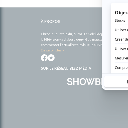
Informations
complémentaires
À PROPOS
Chroniqueur télé du journal Le Soleil depuis 2001, Richa
la télévision» a d’abord oeuvré au magazine TV Hebdo de 
commenter l’actualité télévisuelle au 98,5.
En savoir plus »
SUR LE RÉSEAU BIZZ MÉDIA