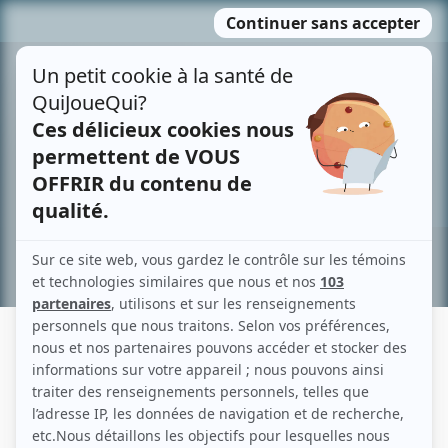
Passer
MENU
au
contenu
Recherche avancée »
GENEVIÈVE BARIL
Liens
Fiche de Geneviève Baril sur Showbizz.net