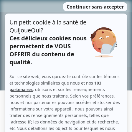
Passer
MENU
au
contenu
Recherche avancée »
GARY REINEKE
Liens
Fiche de Gary Reineke sur Showbizz.net