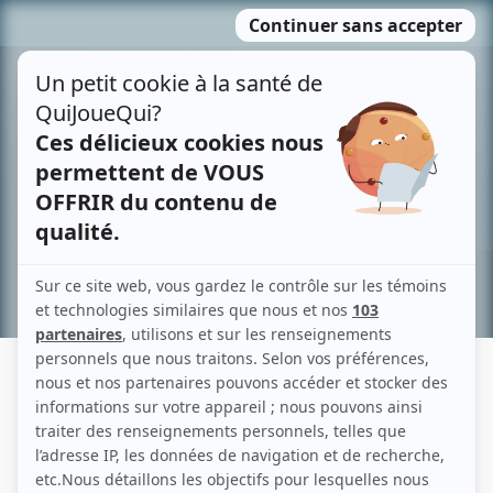
Passer
MENU
au
contenu
Recherche avancée »
GARANCE MOUSSEAU-MALTAIS
Liens
Fiche de Garance Mousseau-Maltais sur Showbizz.net