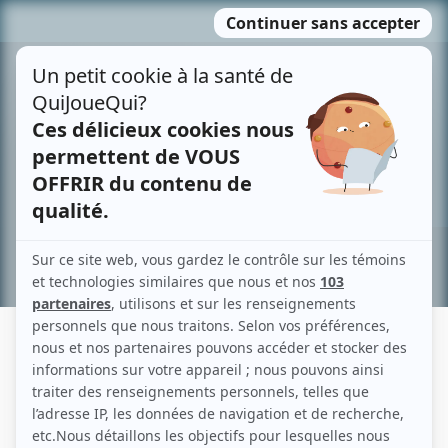
Passer
MENU
au
contenu
Recherche avancée »
GABRIELLE MEJIA PEREZ
Liens
Fiche de Gabrielle Mejia Perez sur Showbizz.net