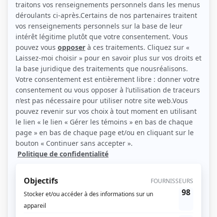
(Source: Photo: Acte 1)
Liens
Fiche de Gabriel Maillé sur Showbizz.net
Personnages
Clash
(
Jonathan Sinclair
)