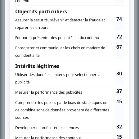
PLAN DU SITE
Accueil
Liste des oeuvres
Liste des comédiens
Recherche avancée
À propos
Nous contacter
Termes et conditions
Politique de confidentialité
Gestion du consentement