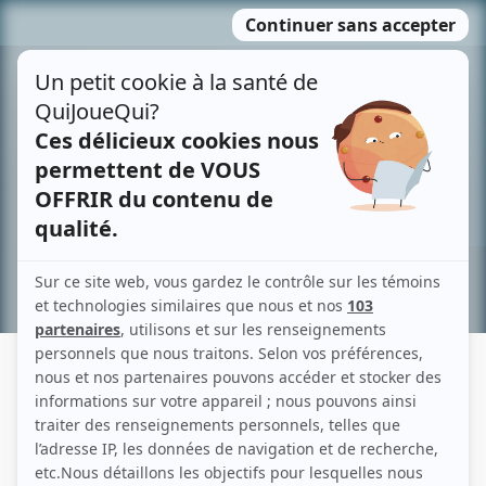
Passer
MENU
au
contenu
Recherche avancée »
FRÉDÉRIQUE MICHEL
Liens
Fiche de Frédérique Michel sur Showbizz.net