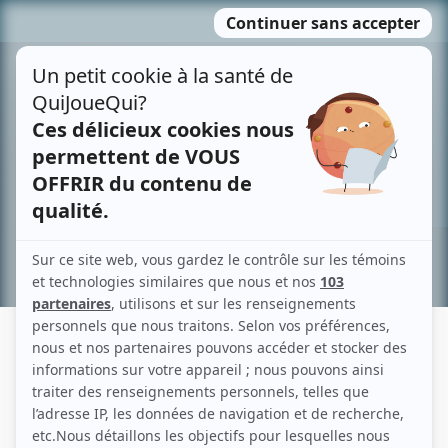
Passer
MENU
au
contenu
Recherche avancée »
FRÉDÉRIKE AMBROISE-LAPLANTE
Liens
Fiche de Frédérike Ambroise-Laplante sur Showbizz.net