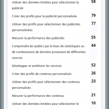
spécialité: la télé québécoise. On peut l’entendre régulièrement commenter
l’actualité télévisuelle au 98,5.
En savoir plus »
SUR LE RÉSEAU BIZZ MÉDIA
PLAN DU SITE
Accueil
Liste des oeuvres
Liste des comédiens
Recherche avancée
À propos
Nous contacter