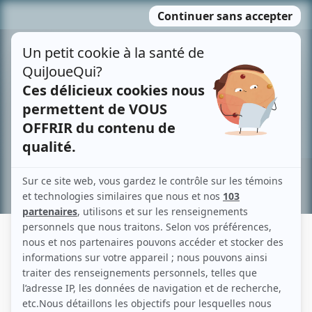
Passer
MENU
au
contenu
Recherche avancée »
FRÉDÉRIC KHAWAM
Liens
Fiche de Frédéric Khawam sur Showbizz.net