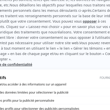
Eva et Evelyne
Musicien
La maisonnée: Chère maman, je m'en vais
Musicien
rd Therrien carbure à son petit écran. Celui qu’on surnomme parfois «l’encyclopédie 
1996 à 2001. Sa spécialité: la télé québécoise. On peut l’entendre régulièrement