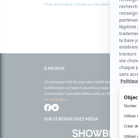
Fiche de Frédéric Chopin sur Showbizz.net
Informations
complémentaires
À PROPOS
Chroniqueur télé du journal Le Soleil depuis 2001, Richa
la télévision» a d’abord oeuvré au magazine TV Hebdo de 
commenter l’actualité télévisuelle au 98,5.
En savoir plus »
SUR LE RÉSEAU BIZZ MÉDIA