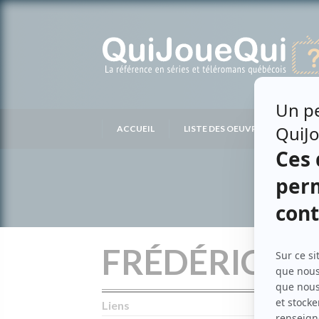
Passer
au
contenu
ACCUEIL
LISTE DES OEUVRES
LIS
FRÉDÉRIC C
Liens