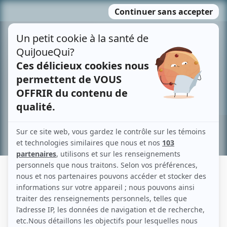
Passer
MENU
au
contenu
Recherche avancée »
FRED SIMARD
Liens
Fiche de Fred Simard sur Showbizz.net