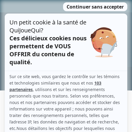
Passer
MENU
au
contenu
Recherche avancée »
FRANZ MOSTHAV
Liens
Fiche de Franz Mosthav sur Showbizz.net