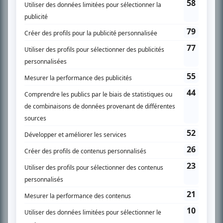
l’actualité télévisuelle au 98,5.
En savoir plus »
SUR LE RÉSEAU BIZZ MÉDIA
PLAN DU SITE
Accueil
Liste des oeuvres
Liste des comédiens
Recherche avancée
À propos
Nous contacter
Termes et conditions