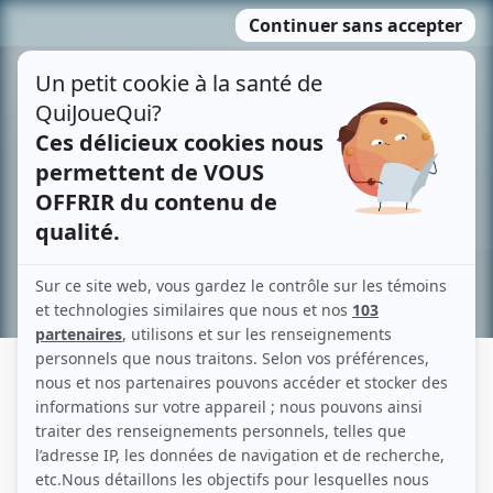
Passer
MENU
au
contenu
Recherche avancée »
FRANÇOISE MILLETTE
Liens
Fiche de Françoise Millette sur Showbizz.net