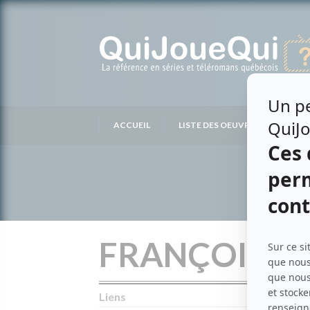
Passer
au
contenu
ACCUEIL
LISTE DES OEUVRES
LIS
FRANÇOIS M
Liens