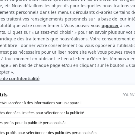
Les Intrépides
(
Super-Croix
)
rd Therrien carbure à son petit écran. Celui qu’on surnomme parfois «l’encyclopédie 
1996 à 2001. Sa spécialité: la télé québécoise. On peut l’entendre régulièrement