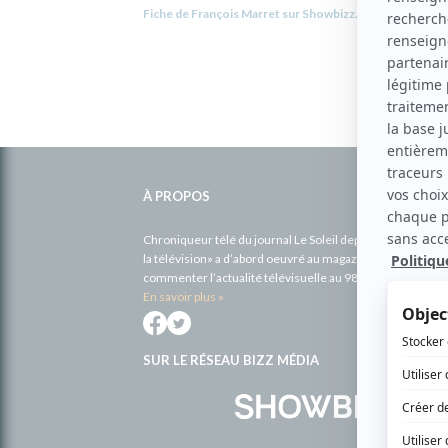
Fiche de François Marret sur Showbizz.net
Informations
complémentaires
À PROPOS
Chroniqueur télé du journal Le Soleil depuis 2001, Richa
la télévision» a d’abord oeuvré au magazine TV Hebdo de 
commenter l’actualité télévisuelle au 98,5.
En savoir plus »
SUR LE RÉSEAU BIZZ MÉDIA