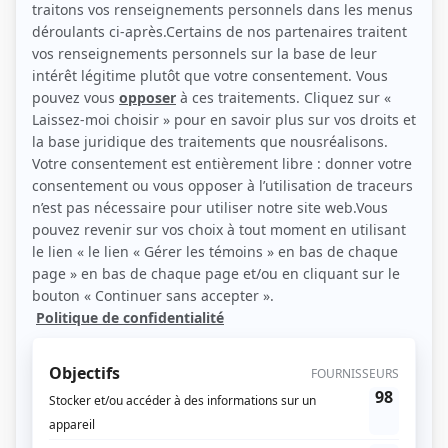
(Source: Showbizz.net / Elizabeth Lepage-Boily)
Liens
Fiche de François Maranda sur Showbizz.net
Personnages
Alertes
(
André Phaneuf
2025
)
Ste-Madeleine P.Q.
(
Divers rôles
)
Pure laine
(
Jean-François Godin
)
Minuit, le soir
(
Alexandre Duchesne
)
Watatatow
(
Patrick
)