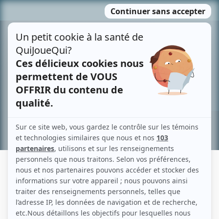
Passer
MENU
au
contenu
Recherche avancée »
FRANÇOIS GERVAIS
Liens
Fiche de François Gervais sur Showbizz.net