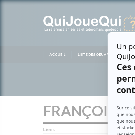
Passer
au
contenu
ACCUEIL
LISTE DES OEUVRES
LIS
FRANÇOIS G
Liens