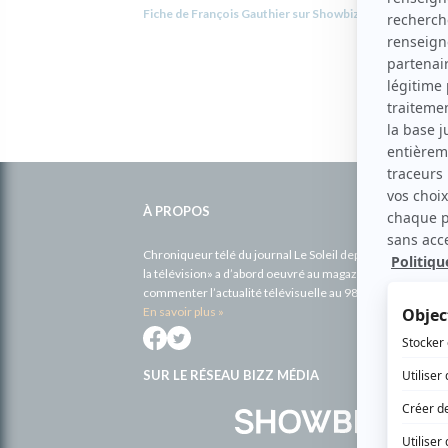
Fiche de François Gauthier sur Showbizz.net
Informations
complémentaires
À PROPOS
Chroniqueur télé du journal Le Soleil depuis 2001, Richa
la télévision» a d’abord oeuvré au magazine TV Hebdo de 
commenter l’actualité télévisuelle au 98,5.
En savoir plus »
SUR LE RÉSEAU BIZZ MÉDIA