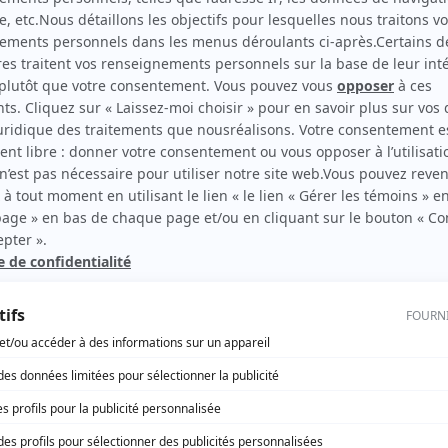
Lance et compte : Nouvelle génération
(
Cowboy
bagarreur
)
rd Therrien carbure à son petit écran. Celui qu’on surnomme parfois «l’encyclopédie 
1996 à 2001. Sa spécialité: la télé québécoise. On peut l’entendre régulièrement