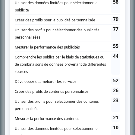
l’actualité télévisuelle au 98,5.
En savoir plus »
SUR LE RÉSEAU BIZZ MÉDIA
PLAN DU SITE
Accueil
Liste des oeuvres
Liste des comédiens
Recherche avancée
À propos
Nous contacter
Termes et conditions