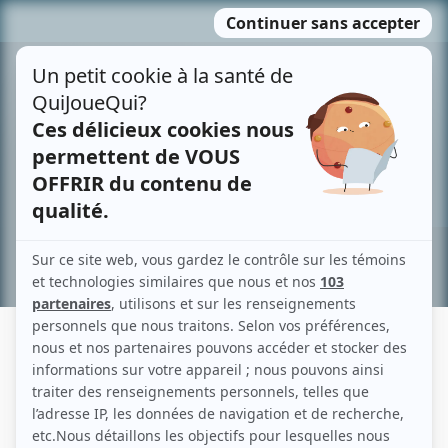
Passer
MENU
au
contenu
Recherche avancée »
FRANÇOIS DÉSALLIERS
Liens
Fiche de François Désalliers sur Showbizz.net