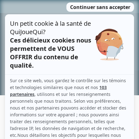
Passer
MENU
au
contenu
Recherche avancée »
FRANCINE MASSÉ
Liens
Fiche de Francine Massé sur Showbizz.net