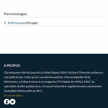
Personnages
Belle époque
(
Perugia
)
Informations
complémentaires
À PROPOS
Chroniqueur télé du journal Le Soleil depuis 2001, Richard Therrien carbure à
son petit écran. Celui qu’on surnomme parfois «l’encyclopédie de la
télévision» a d’abord oeuvré au magazine TV Hebdo de 1996 à 2001. Sa
spécialité: la télé québécoise. On peut l’entendre régulièrement commenter
l’actualité télévisuelle au 98,5.
En savoir plus »