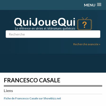
Passer
MENU
au
contenu
Recherche avancée »
FRANCESCO CASALE
Liens
Fiche de Francesco Casale sur Showbizz.net