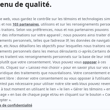
The Sticky
Musicien
Le bonheur
Musicien
Doute raisonnable
Musicien
Ruptures
Musicien
-
La marraine
Musicien
Musée Eden
Musicien
Belle-Baie
Musicien
C.A.
Musicien
Les Bougon, c'est aussi ça la vie!
Musicien
tique
tes