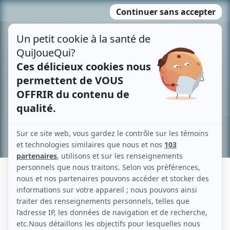
Passer
MENU
au
contenu
Recherche avancée »
FERNANDO BECERRA
Liens
Fiche de Fernando Becerra sur Showbizz.net