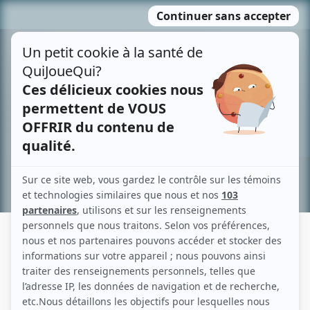
Passer
MENU
au
contenu
Recherche avancée »
FERNANDE CHOUINARD
Liens
Fiche de Fernande Chouinard sur Showbizz.net