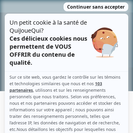
Passer
MENU
au
contenu
Recherche avancée »
FÉLIX COLLARD