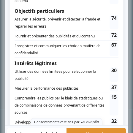
PLAN DU SITE
Accueil
Liste des oeuvres
Liste des comédiens
Recherche avancée
À propos
Nous contacter
Termes et conditions
Politique de confidentialité
Gestion du consentement