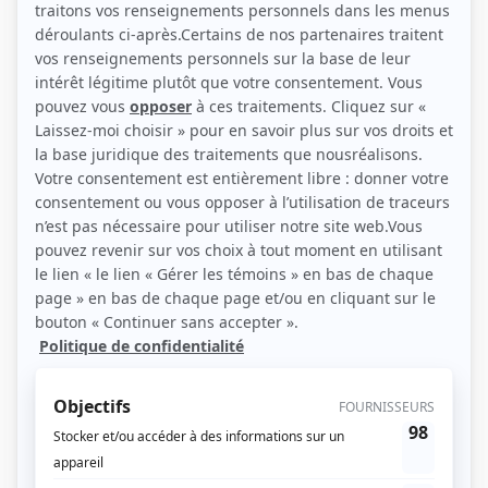
(Source: Showbizz.net / Annie Diotte)
Liens
Fiche de Félix Collard sur Showbizz.net
Personnages
Bienvenue à Kingston-Falls
(
Jadon Brisebois
)