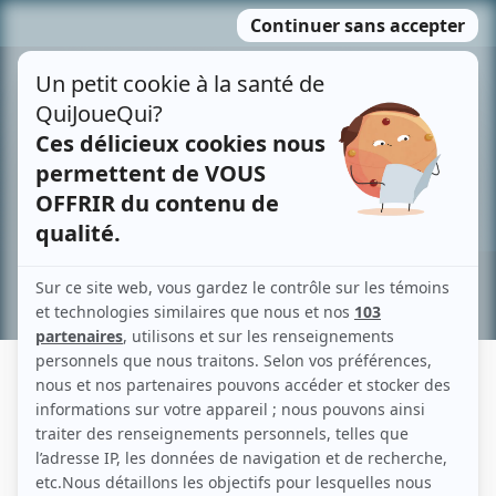
Passer
MENU
au
contenu
Recherche avancée »
FEDELE PAPALIA
Liens
Fiche de Fedele Papalia sur Showbizz.net